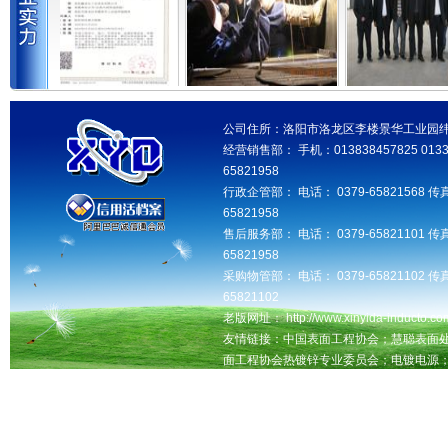
公司住所：洛阳市洛龙区李楼景华工业园纬三路 邮
经营销售部： 手机：013838457825 013346
65821958
行政企管部： 电话： 0379-65821568 传真
65821958
售后服务部： 电话： 0379-65821101 传真
65821958
采购物管部： 电话： 0379-65821102 传真
65821102
老版网址： http://www.xinyida-inducto.com
友情链接：中国表面工程协会；慧聪表面
面工程协会热镀锌专业委员会；电镀电源
洛阳seo网站优化推广，交换友情链接QQ：181
洛阳鑫益达工业设备有限公司版权所有 未