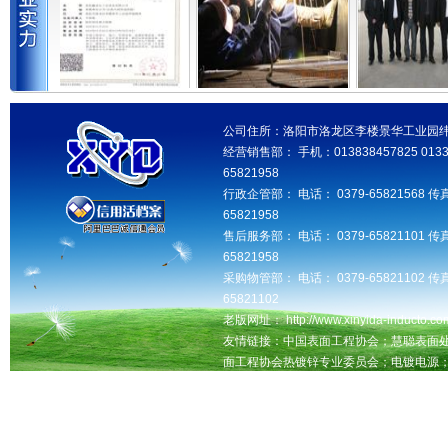
公司住所：洛阳市洛龙区李楼景华工业园纬三路 邮
经营销售部： 手机：013838457825 013346
65821958
行政企管部： 电话： 0379-65821568 传真
65821958
售后服务部： 电话： 0379-65821101 传真
65821958
采购物管部： 电话： 0379-65821102 传真
65821102
老版网址： http://www.xinyida-inducto.com
友情链接：中国表面工程协会；慧聪表面
面工程协会热镀锌专业委员会；电镀电源
洛阳seo网站优化推广，交换友情链接QQ：181
洛阳鑫益达工业设备有限公司版权所有 未