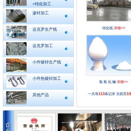
+钝化加工
渗锌加工
钝化线
详细>>
达克罗生产线
达克罗加工
小件镀锌生产线
小件热镀锌加工
氢 氧 化 镧
详细>>
一共有
113
条记录 当前页
1/
其他产品