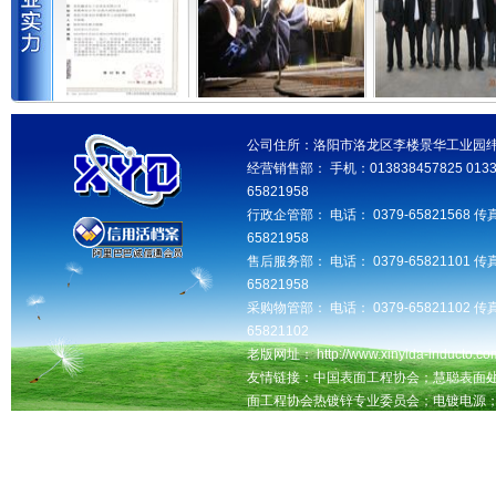
公司住所：洛阳市洛龙区李楼景华工业园纬三路 邮
经营销售部： 手机：013838457825 013346
65821958
行政企管部： 电话： 0379-65821568 传真
65821958
售后服务部： 电话： 0379-65821101 传真
65821958
采购物管部： 电话： 0379-65821102 传真
65821102
老版网址： http://www.xinyida-inducto.com
友情链接：中国表面工程协会；慧聪表面
面工程协会热镀锌专业委员会；电镀电源
洛阳seo网站优化推广，交换友情链接QQ：181
洛阳鑫益达工业设备有限公司版权所有 未