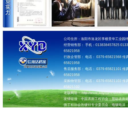
公司住所：洛阳市洛龙区李楼景华工业园纬三路 邮
经营销售部： 手机：013838457825 013346
65821958
行政企管部： 电话： 0379-65821568 传真
65821958
售后服务部： 电话： 0379-65821101 传真
65821958
采购物管部： 电话： 0379-65821102 传真
65821102
老版网址： http://www.xinyida-inducto.com
友情链接：中国表面工程协会；慧聪表面
面工程协会热镀锌专业委员会；电镀电源
洛阳seo网站优化推广，交换友情链接QQ：181
洛阳鑫益达工业设备有限公司版权所有 未